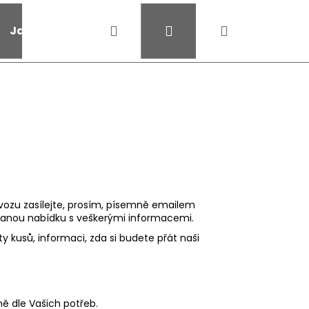
Hledat
Přihlášení
Nákupní
Jak na půjčení
Kontakty
Obchodní podmí
košík
vozu zasílejte, prosím, písemně emailem
vanou nabídku s veškerými informacemi.
 kusů, informaci, zda si budete přát naši
ě dle Vašich potřeb.