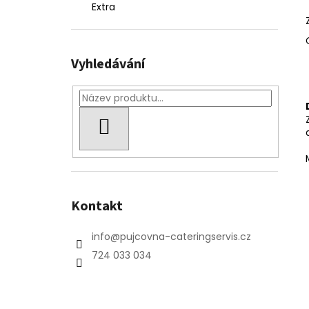
e
Extra
l
Vyhledávání
HLEDAT
Kontakt
info
@
pujcovna-cateringservis.cz
724 033 034