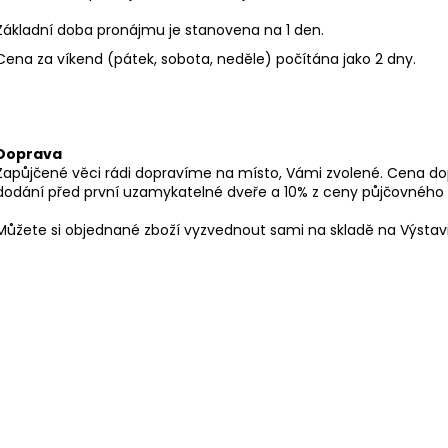
Základní doba pronájmu je stanovena na 1 den.
Cena za víkend (pátek, sobota, neděle) počítána jako 2 dny.
Doprava
Zapůjčené věci rádi dopravíme na místo, Vámi zvolené. Cena dop
dodání před první uzamykatelné dveře a 10% z ceny půjčovného 
Můžete si objednané zboží vyzvednout sami na skladě na Výstavi