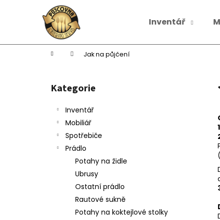
K
Přejít
na
o
Inventář
M
obsah
Zpět
Zpět
š
do
do
í
k
obchodu
obchodu
Domů
Jak na půjčení
P
o
Kategorie
Přeskočit
s
kategorie
t
Inventář
r
Mobiliář
a
Spotřebiče
n
Prádlo
n
Potahy na židle
í
Ubrusy
p
Ostatní prádlo
a
Rautové sukně
n
Potahy na koktejlové stolky