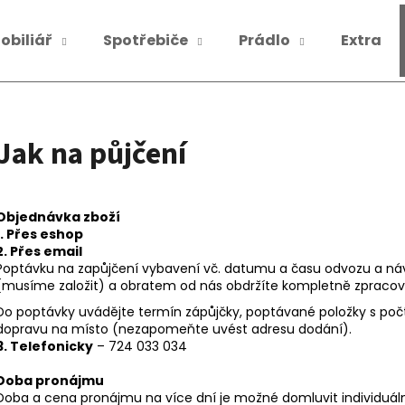
obiliář
Spotřebiče
Prádlo
Extra
Co potřebujete najít?
Jak na půjčení
HLEDAT
Objednávka zboží
1. Přes eshop
Doporučujeme
2. Přes email
Poptávku na zapůjčení vybavení vč. datumu a času odvozu a ná
(musíme založit) a obratem od nás obdržíte kompletně zpraco
Do poptávky uvádějte termín zápůjčky, poptávané položky s počty
dopravu na místo (nezapomeňte uvést adresu dodání).
3. Telefonicky
– 724 033 034
Doba pronájmu
Doba a cena pronájmu na více dní je možné domluvit individuáln