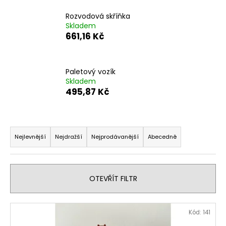
č
u
Rozvodová skříňka
j
Skladem
e
661,16 Kč
m
e
Paletový vozík
Skladem
495,87 Kč
Ř
a
Nejlevnější
Nejdražší
Nejprodávanější
Abecedně
z
e
n
OTEVŘÍT FILTR
í
p
V
r
Kód:
141
ý