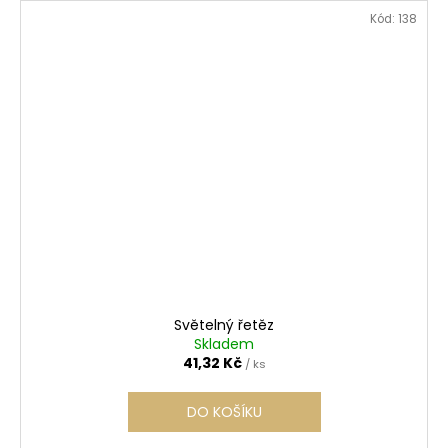
Kód:
138
Světelný řetěz
Skladem
41,32 Kč
/ ks
DO KOŠÍKU