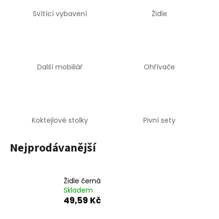
a
Svítící vybavení
Židle
j
í
t
?
Další mobiliář
Ohřívače
HLEDAT
Koktejlové stolky
Pivní sety
Nejprodávanější
D
o
p
Židle černá
o
Skladem
r
49,59 Kč
u