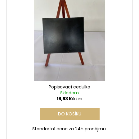
o
p
d
i
u
s
k
p
t
r
ů
o
d
u
k
t
ů
Popisovací cedulka
Skladem
16,53 Kč
/ ks
DO KOŠÍKU
Standartní cena za 24h pronájmu.