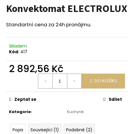
Konvektomat ELECTROLUX
a
j
í
Standartní cena za 24h pronájmu.
t
?
Skladem
Kód:
417
2 892,56 Kč
HLEDAT
Měrná
DO KOŠÍKU
cena:
D
Zeptat se
Sdílet
o
p
Kategorie
:
Kuchyně
o
r
u
Popis
Související (1)
Podobné (2)