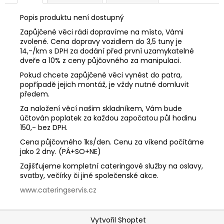
č
u
Popis produktu není dostupný
j
Zapůjčené věci rádi dopravíme na místo, Vámi
e
zvolené. Cena dopravy vozidlem do 3,5 tuny je
m
14,-/km s DPH za dodání před první uzamykatelné
e
dveře a 10% z ceny půjčovného za manipulaci.
Pokud chcete zapůjčené věci vynést do patra,
popřípadě jejich montáž, je vždy nutné domluvit
předem.
Za naložení věcí našim skladníkem, Vám bude
účtován poplatek za každou započatou půl hodinu
150,- bez DPH.
Cena půjčovného 1ks/den. Cenu za víkend počítáme
jako 2 dny. (PÁ+SO+NE)
Zajišťujeme kompletní cateringové služby na oslavy,
svatby, večírky či jiné společenské akce.
www.cateringservis.cz
Z
Vytvořil Shoptet