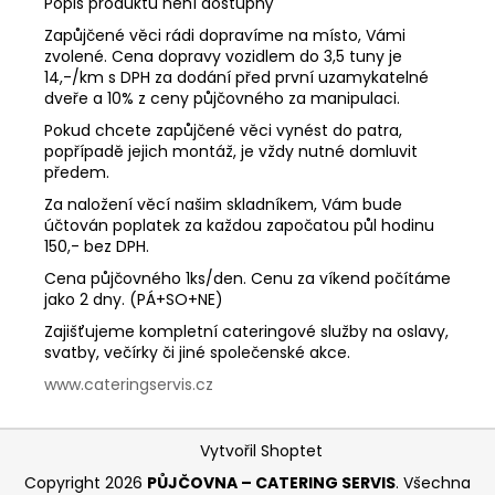
č
Popis produktu není dostupný
u
Zapůjčené věci rádi dopravíme na místo, Vámi
j
zvolené. Cena dopravy vozidlem do 3,5 tuny je
e
14,-/km s DPH za dodání před první uzamykatelné
m
dveře a 10% z ceny půjčovného za manipulaci.
e
Pokud chcete zapůjčené věci vynést do patra,
popřípadě jejich montáž, je vždy nutné domluvit
předem.
Za naložení věcí našim skladníkem, Vám bude
účtován poplatek za každou započatou půl hodinu
150,- bez DPH.
Cena půjčovného 1ks/den. Cenu za víkend počítáme
jako 2 dny. (PÁ+SO+NE)
Zajišťujeme kompletní cateringové služby na oslavy,
svatby, večírky či jiné společenské akce.
www.cateringservis.cz
Z
Vytvořil Shoptet
á
Copyright 2026
PŮJČOVNA – CATERING SERVIS
. Všechna