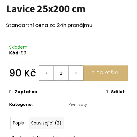
Lavice 25x200 cm
a
j
í
Standartní cena za 24h pronájmu.
t
?
Skladem
Kód:
99
90 Kč
HLEDAT
DO KOŠÍKU
Měrná
cena:
Zeptat se
Sdílet
D
o
Kategorie
:
Pivní sety
p
o
Popis
Související (2)
r
u