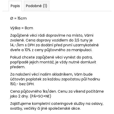
č
u
Popis
Podobné (1)
j
e
Ø = 15cm
m
e
Výška = 8cm
Zapůjčené věci rádi dopravíme na místo, Vámi
zvolené. Cena dopravy vozidlem do 3,5 tuny je
14,-/km s DPH za dodání před první uzamykatelné
dveře a 10% z ceny půjčovného za manipulaci.
Pokud chcete zapůjčené věci vynést do patra,
popřípadě jejich montáž, je vždy nutné domluvit
předem.
Za naložení věcí našim skladníkem, Vám bude
účtován poplatek za každou započatou půl hodinu
150,- bez DPH.
Cena půjčovného 1ks/den. Cenu za víkend počítáme
jako 2 dny. (PÁ+SO+NE)
Zajišťujeme kompletní cateringové služby na oslavy,
svatby, večírky či jiné společenské akce.