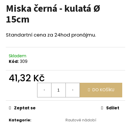
Miska černá - kulatá Ø
a
j
15cm
í
t
Standartní cena za 24hod pronájmu.
?
Skladem
Kód:
309
HLEDAT
41,32 Kč
Měrná
DO KOŠÍKU
cena:
D
o
p
Zeptat se
Sdílet
o
r
Kategorie
:
Rautové nádobí
u