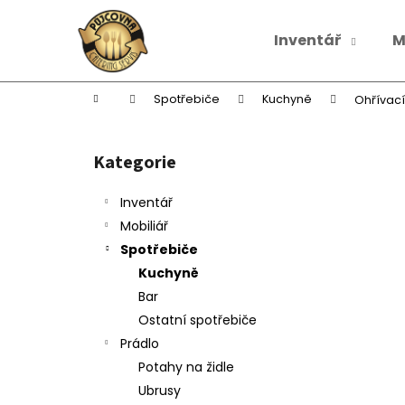
K
Přejít
na
o
Inventář
M
obsah
Zpět
Zpět
š
do
do
í
k
obchodu
obchodu
Domů
Spotřebiče
Kuchyně
Ohřívací
P
o
Kategorie
Přeskočit
s
kategorie
t
Inventář
r
Mobiliář
a
Spotřebiče
n
Kuchyně
n
Bar
í
Ostatní spotřebiče
p
Prádlo
a
Potahy na židle
n
Ubrusy