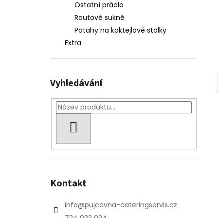
e
Ostatní prádlo
l
Rautové sukně
Potahy na koktejlové stolky
Extra
Vyhledávání
HLEDAT
Kontakt
info
@
pujcovna-cateringservis.cz