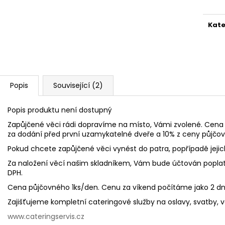
Kate
Popis
Související (2)
Popis produktu není dostupný
Zapůjčené věci rádi dopravíme na místo, Vámi zvolené. Cena 
za dodání před první uzamykatelné dveře a 10% z ceny půjčo
Pokud chcete zapůjčené věci vynést do patra, popřípadě jeji
Za naložení věcí našim skladníkem, Vám bude účtován poplat
DPH.
Cena půjčovného 1ks/den. Cenu za víkend počítáme jako 2 d
Zajišťujeme kompletní cateringové služby na oslavy, svatby, ve
www.cateringservis.cz