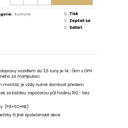
Tisk
gorie
:
Kuchyně
Zeptat se
Sdílet
dopravy vozidlem do 3,5 tuny je 14,-/km s DPH
vného za manipulaci.
ch montáž, je vždy nutné domluvit předem.
ek za každou započatou půl hodinu 150,- bez
ny. (PÁ+SO+NE)
čírky či jiné společenské akce.