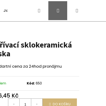
Hledat
Přihlášení
Nákupní
Jak na půjčení
Kontakty
Obchodní podmí
košík
řívací sklokeramická
ska
dartní cena za 24hod pronájmu
adem
Kód:
650
6,45 Kč
ná
DO KOŠÍKU
: