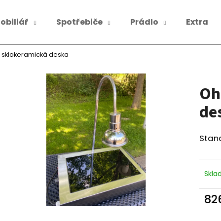
obiliář
Spotřebiče
Prádlo
Extra
Co potřebujete najít?
 sklokeramická deska
Oh
HLEDAT
de
Doporučujeme
Stan
Skl
82
Měr
cena