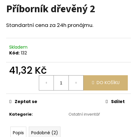
Příborník dřevěný 2
a
j
í
Standartní cena za 24h pronájmu.
t
?
Skladem
Kód:
132
41,32 Kč
HLEDAT
Měrná
DO KOŠÍKU
cena:
D
Zeptat se
Sdílet
o
p
Kategorie
:
Ostatní inventář
o
r
u
Popis
Podobné (2)