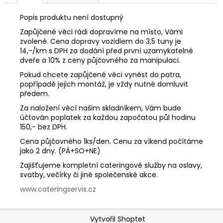
č
u
Popis produktu není dostupný
j
Zapůjčené věci rádi dopravíme na místo, Vámi
e
zvolené. Cena dopravy vozidlem do 3,5 tuny je
m
14,-/km s DPH za dodání před první uzamykatelné
e
dveře a 10% z ceny půjčovného za manipulaci.
Pokud chcete zapůjčené věci vynést do patra,
popřípadě jejich montáž, je vždy nutné domluvit
předem.
Za naložení věcí našim skladníkem, Vám bude
účtován poplatek za každou započatou půl hodinu
150,- bez DPH.
Cena půjčovného 1ks/den. Cenu za víkend počítáme
jako 2 dny. (PÁ+SO+NE)
Zajišťujeme kompletní cateringové služby na oslavy,
svatby, večírky či jiné společenské akce.
www.cateringservis.cz
Z
Vytvořil Shoptet