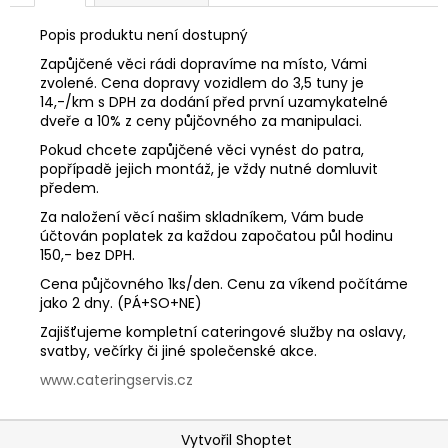
č
u
Popis produktu není dostupný
j
Zapůjčené věci rádi dopravíme na místo, Vámi
e
zvolené. Cena dopravy vozidlem do 3,5 tuny je
m
14,-/km s DPH za dodání před první uzamykatelné
e
dveře a 10% z ceny půjčovného za manipulaci.
Pokud chcete zapůjčené věci vynést do patra,
popřípadě jejich montáž, je vždy nutné domluvit
předem.
Za naložení věcí našim skladníkem, Vám bude
účtován poplatek za každou započatou půl hodinu
150,- bez DPH.
Cena půjčovného 1ks/den. Cenu za víkend počítáme
jako 2 dny. (PÁ+SO+NE)
Zajišťujeme kompletní cateringové služby na oslavy,
svatby, večírky či jiné společenské akce.
www.cateringservis.cz
Z
Vytvořil Shoptet