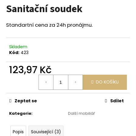
Sanitační soudek
a
j
í
Standartní cena za 24h pronájmu.
t
?
Skladem
Kód:
423
123,97 Kč
HLEDAT
Měrná
DO KOŠÍKU
cena:
D
Zeptat se
Sdílet
o
p
Kategorie
:
Další mobiliář
o
r
u
Popis
Související (3)