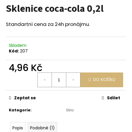
Sklenice coca-cola 0,2l
a
j
í
Standartní cena za 24h pronájmu.
t
?
Skladem
Kód:
207
4,96 Kč
HLEDAT
Měrná
DO KOŠÍKU
cena:
D
Zeptat se
Sdílet
o
p
Kategorie
:
Sklo
o
r
u
Popis
Podobné (1)