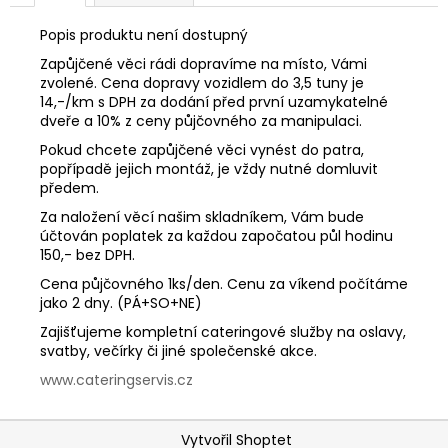
č
u
Popis produktu není dostupný
j
Zapůjčené věci rádi dopravíme na místo, Vámi
e
zvolené. Cena dopravy vozidlem do 3,5 tuny je
m
14,-/km s DPH za dodání před první uzamykatelné
e
dveře a 10% z ceny půjčovného za manipulaci.
Pokud chcete zapůjčené věci vynést do patra,
popřípadě jejich montáž, je vždy nutné domluvit
předem.
Za naložení věcí našim skladníkem, Vám bude
účtován poplatek za každou započatou půl hodinu
150,- bez DPH.
Cena půjčovného 1ks/den. Cenu za víkend počítáme
jako 2 dny. (PÁ+SO+NE)
Zajišťujeme kompletní cateringové služby na oslavy,
svatby, večírky či jiné společenské akce.
www.cateringservis.cz
Z
Vytvořil Shoptet