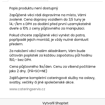
č
u
Popis produktu není dostupný
j
Zapůjčené věci rádi dopravíme na místo, Vámi
e
zvolené. Cena dopravy vozidlem do 3,5 tuny je
m
14,-/km s DPH za dodání před první uzamykatelné
e
dveře a 10% z ceny půjčovného za manipulaci.
Pokud chcete zapůjčené věci vynést do patra,
popřípadě jejich montáž, je vždy nutné domluvit
předem.
Za naložení věcí našim skladníkem, Vám bude
účtován poplatek za každou započatou půl hodinu
150,- bez DPH.
Cena půjčovného 1ks/den. Cenu za víkend počítáme
jako 2 dny. (PÁ+SO+NE)
Zajišťujeme kompletní cateringové služby na oslavy,
svatby, večírky či jiné společenské akce.
www.cateringservis.cz
Z
Vytvořil Shoptet