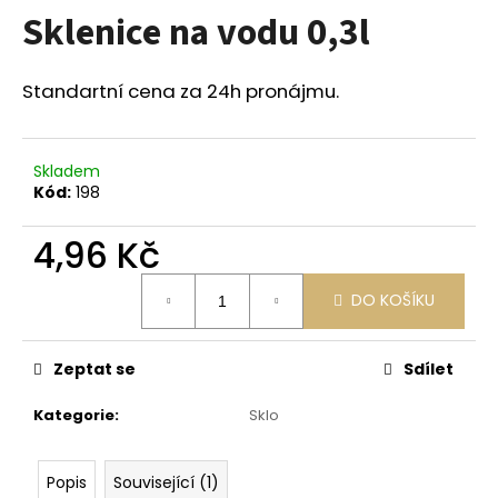
Sklenice na vodu 0,3l
a
j
í
Standartní cena za 24h pronájmu.
t
?
Skladem
Kód:
198
4,96 Kč
HLEDAT
Měrná
DO KOŠÍKU
cena:
D
Zeptat se
Sdílet
o
p
Kategorie
:
Sklo
o
r
u
Popis
Související (1)