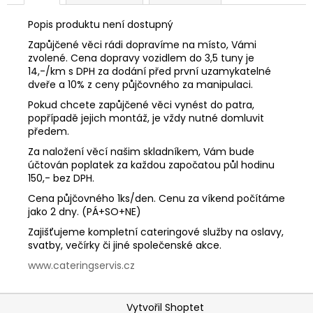
č
u
Popis produktu není dostupný
j
Zapůjčené věci rádi dopravíme na místo, Vámi
e
zvolené. Cena dopravy vozidlem do 3,5 tuny je
m
14,-/km s DPH za dodání před první uzamykatelné
e
dveře a 10% z ceny půjčovného za manipulaci.
Pokud chcete zapůjčené věci vynést do patra,
popřípadě jejich montáž, je vždy nutné domluvit
předem.
Za naložení věcí našim skladníkem, Vám bude
účtován poplatek za každou započatou půl hodinu
150,- bez DPH.
Cena půjčovného 1ks/den. Cenu za víkend počítáme
jako 2 dny. (PÁ+SO+NE)
Zajišťujeme kompletní cateringové služby na oslavy,
svatby, večírky či jiné společenské akce.
www.cateringservis.cz
Z
Vytvořil Shoptet