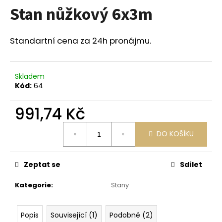
Stan nůžkový 6x3m
a
j
í
Standartní cena za 24h pronájmu.
t
?
Skladem
Kód:
64
991,74 Kč
HLEDAT
Měrná
DO KOŠÍKU
cena:
D
Zeptat se
Sdílet
o
p
Kategorie
:
Stany
o
r
u
Popis
Související (1)
Podobné (2)