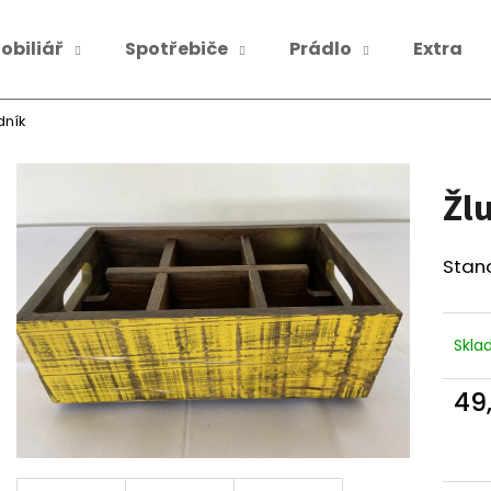
obiliář
Spotřebiče
Prádlo
Extra
Co potřebujete najít?
dník
Žl
HLEDAT
Stan
Doporučujeme
Skl
49
Měr
cena