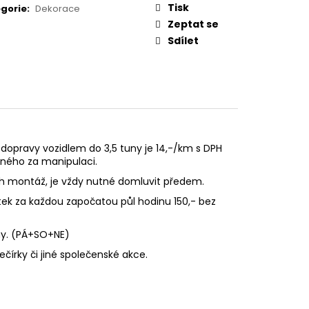
Tisk
gorie
:
Dekorace
Zeptat se
Sdílet
dopravy vozidlem do 3,5 tuny je 14,-/km s DPH
vného za manipulaci.
ch montáž, je vždy nutné domluvit předem.
ek za každou započatou půl hodinu 150,- bez
ny. (PÁ+SO+NE)
čírky či jiné společenské akce.