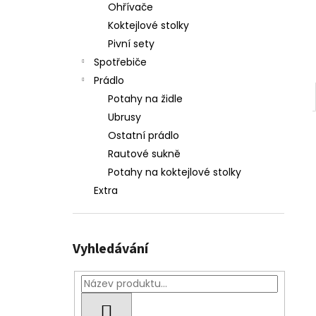
e
Ohřívače
l
Koktejlové stolky
Pivní sety
Spotřebiče
Prádlo
Potahy na židle
Ubrusy
Ostatní prádlo
Rautové sukně
Potahy na koktejlové stolky
Extra
Vyhledávání
HLEDAT