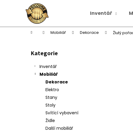
K
Přejít
na
o
Inventář
M
obsah
Zpět
Zpět
š
do
do
í
k
obchodu
obchodu
Domů
Mobiliář
Dekorace
Žlutý pořa
P
o
Kategorie
Přeskočit
s
kategorie
t
Inventář
r
Mobiliář
a
Dekorace
n
Elektro
n
Stany
í
Stoly
p
Svítící vybavení
a
Židle
n
Další mobiliář