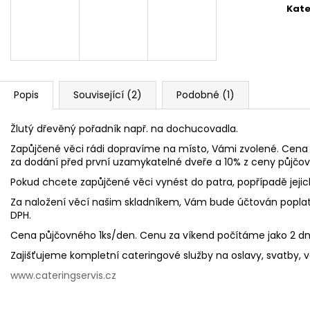
Kate
Popis
Související (2)
Podobné (1)
Žlutý dřevěný pořadník např. na dochucovadla.
Zapůjčené věci rádi dopravíme na místo, Vámi zvolené. Cena 
za dodání před první uzamykatelné dveře a 10% z ceny půjčo
Pokud chcete zapůjčené věci vynést do patra, popřípadě jeji
Za naložení věcí našim skladníkem, Vám bude účtován poplat
DPH.
Cena půjčovného 1ks/den. Cenu za víkend počítáme jako 2 d
Zajišťujeme kompletní cateringové služby na oslavy, svatby, ve
www.cateringservis.cz