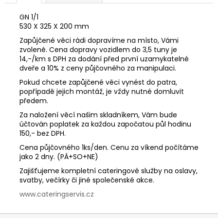
č
u
GN 1/1
j
530 X 325 X 200 mm
e
Zapůjčené věci rádi dopravíme na místo, Vámi
m
zvolené. Cena dopravy vozidlem do 3,5 tuny je
e
14,-/km s DPH za dodání před první uzamykatelné
dveře a 10% z ceny půjčovného za manipulaci.
Pokud chcete zapůjčené věci vynést do patra,
popřípadě jejich montáž, je vždy nutné domluvit
předem.
Za naložení věcí našim skladníkem, Vám bude
účtován poplatek za každou započatou půl hodinu
150,- bez DPH.
Cena půjčovného 1ks/den. Cenu za víkend počítáme
jako 2 dny. (PÁ+SO+NE)
Zajišťujeme kompletní cateringové služby na oslavy,
svatby, večírky či jiné společenské akce.
www.cateringservis.cz