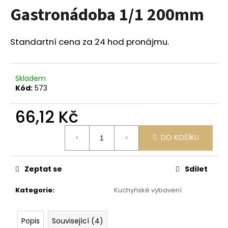
Gastronádoba 1/1 200mm
a
j
í
Standartní cena za 24 hod pronájmu.
t
?
Skladem
Kód:
573
66,12 Kč
HLEDAT
Měrná
DO KOŠÍKU
cena:
D
Zeptat se
Sdílet
o
p
Kategorie
:
Kuchyňské vybavení
o
r
u
Popis
Související (4)