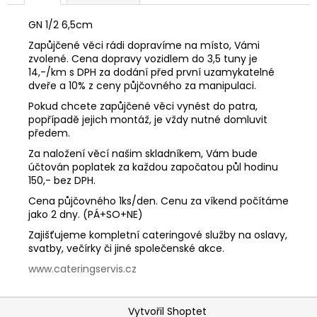
č
u
GN 1/2 6,5cm
j
Zapůjčené věci rádi dopravíme na místo, Vámi
e
zvolené. Cena dopravy vozidlem do 3,5 tuny je
m
14,-/km s DPH za dodání před první uzamykatelné
e
dveře a 10% z ceny půjčovného za manipulaci.
Pokud chcete zapůjčené věci vynést do patra,
popřípadě jejich montáž, je vždy nutné domluvit
předem.
Za naložení věcí našim skladníkem, Vám bude
účtován poplatek za každou započatou půl hodinu
150,- bez DPH.
Cena půjčovného 1ks/den. Cenu za víkend počítáme
jako 2 dny. (PÁ+SO+NE)
Zajišťujeme kompletní cateringové služby na oslavy,
svatby, večírky či jiné společenské akce.
www.cateringservis.cz
Z
Vytvořil Shoptet